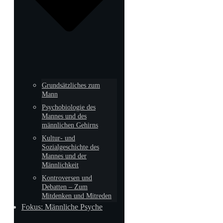
Grundsätzliches zum
Mann
Psychobiologie des
Mannes und des
männlichen Gehirns
Kultur- und
Sozialgeschichte des
Mannes und der
Männlichkeit
Kontroversen und
Debatten – Zum
Mitdenken und Mitreden
Fokus: Männliche Psyche