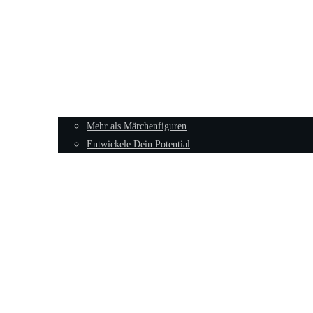
Mehr als Märchenfiguren
Entwickele Dein Potential
Sexualität