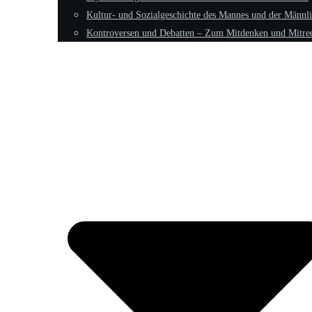
Kultur- und Sozialgeschichte des Mannes und der Männli
Kontroversen und Debatten – Zum Mitdenken und Mitre
Fokus: Männliche Psyche