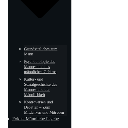
Grundsätzliches zum
Mann
Psychobiologie des
Mannes und des
männlichen Gehirns
Kultur- und
Sozialgeschichte des
Mannes und der
Männlichkeit
Kontroversen und
Debatten – Zum
Mitdenken und Mitreden
Fokus: Männliche Psyche