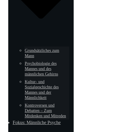
Grundsätzliches zum
Mann
Psychobiologie des
Mannes und des
männlichen Gehirns
Kultur- und
Sozialgeschichte des
Mannes und der
Männlichkeit
Kontroversen und
Debatten – Zum
Mitdenken und Mitreden
Fokus: Männliche Psyche