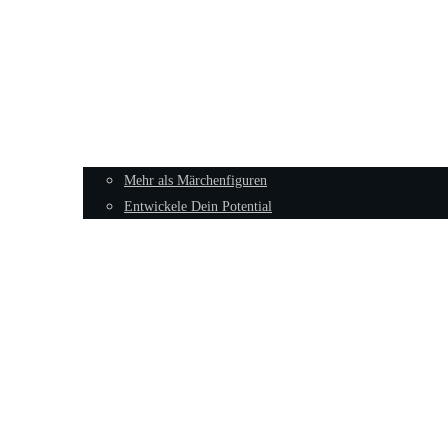
Mehr als Märchenfiguren
Entwickele Dein Potential
Sexualität