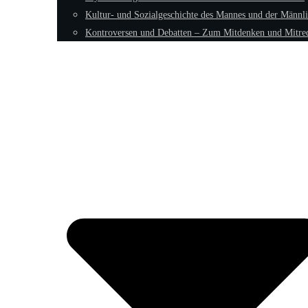
Kultur- und Sozialgeschichte des Mannes und der Männli
Kontroversen und Debatten – Zum Mitdenken und Mitre
Fokus: Männliche Psyche