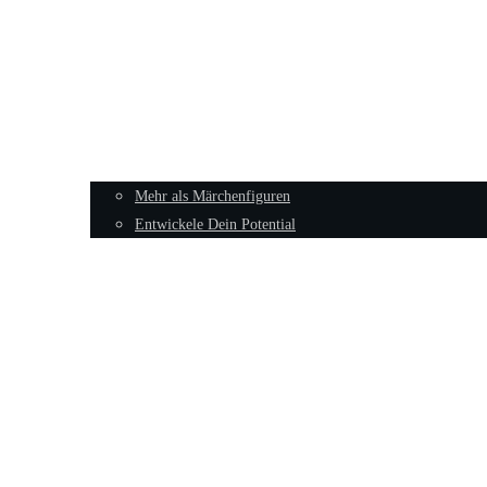
Mehr als Märchenfiguren
Entwickele Dein Potential
Sexualität