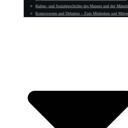
Kultur- und Sozialgeschichte des Mannes und der Männli
Kontroversen und Debatten – Zum Mitdenken und Mitre
Fokus: Männliche Psyche