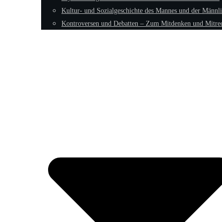
Kultur- und Sozialgeschichte des Mannes und der Männli
Kontroversen und Debatten – Zum Mitdenken und Mitre
Fokus: Männliche Psyche