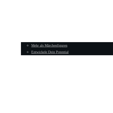
Mehr als Märchenfiguren
Entwickele Dein Potential
Sexualität