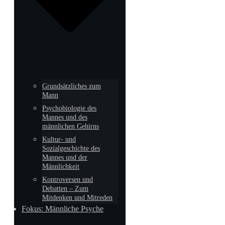
Grundsätzliches zum
Mann
Psychobiologie des
Mannes und des
männlichen Gehirns
Kultur- und
Sozialgeschichte des
Mannes und der
Männlichkeit
Kontroversen und
Debatten – Zum
Mitdenken und Mitreden
Fokus: Männliche Psyche