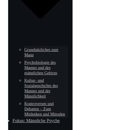
Grundsätzliches zum
Mann
Psychobiologie des
Mannes und des
männlichen Gehirns
Kultur- und
Sozialgeschichte des
Mannes und der
Männlichkeit
Kontroversen und
Debatten – Zum
Mitdenken und Mitreden
Fokus: Männliche Psyche