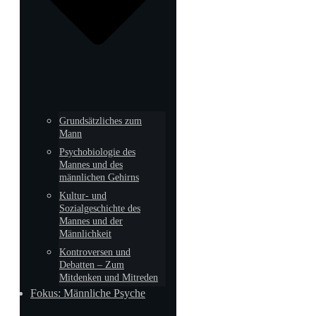
Grundsätzliches zum
Mann
Psychobiologie des
Mannes und des
männlichen Gehirns
Kultur- und
Sozialgeschichte des
Mannes und der
Männlichkeit
Kontroversen und
Debatten – Zum
Mitdenken und Mitreden
Fokus: Männliche Psyche