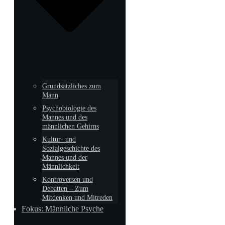
Grundsätzliches zum
Mann
Psychobiologie des
Mannes und des
männlichen Gehirns
Kultur- und
Sozialgeschichte des
Mannes und der
Männlichkeit
Kontroversen und
Debatten – Zum
Mitdenken und Mitreden
Fokus: Männliche Psyche