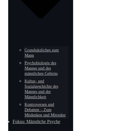
Grundsätzliches zum
Mann
Psychobiologie des
Mannes und des
männlichen Gehirns
Kultur- und
Sozialgeschichte des
Mannes und der
Männlichkeit
Kontroversen und
Debatten – Zum
Mitdenken und Mitreden
Fokus: Männliche Psyche